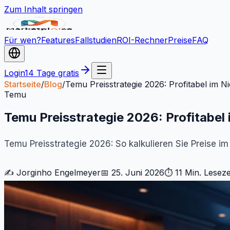
Zum Inhalt springen
Für wen?
Features
Fallstudien
ROI-Rechner
Preise
FAQ
Login
14 Tage gratis
Startseite
/
Blog
/
Temu Preisstrategie 2026: Profitabel im N
Temu
Temu Preisstrategie 2026: Profitabel
Temu Preisstrategie 2026: So kalkulieren Sie Preise im
✍️
Jorginho Engelmeyer
📅
25. Juni 2026
⏱
11 Min.
Leseze