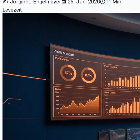
✍️
Jorginho Engelmeyer
📅
25. Juni 2026
⏱
11 Min.
Lesezeit