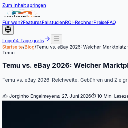
Zum Inhalt springen
Für wen?
Features
Fallstudien
ROI-Rechner
Preise
FAQ
Login
14 Tage gratis
Startseite
/
Blog
/
Temu vs. eBay 2026: Welcher Marktplatz f
Temu
Temu vs. eBay 2026: Welcher Marktpla
Temu vs. eBay 2026: Reichweite, Gebühren und Zielgru
✍️
Jorginho Engelmeyer
📅
27. Juni 2026
⏱
10 Min.
Leseze