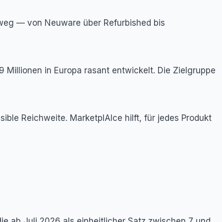
 hinweg — von Neuware über Refurbished bis
 Millionen in Europa rasant entwickelt. Die Zielgruppe
sible Reichweite. MarketplAIce hilft, für jedes Produkt
die ab Juli 2026 als einheitlicher Satz zwischen 7 und