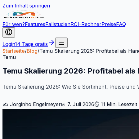
Zum Inhalt springen
Für wen?
Features
Fallstudien
ROI-Rechner
Preise
FAQ
Login
14 Tage gratis
Startseite
/
Blog
/
Temu Skalierung 2026: Profitabel als Hä
Temu
Temu Skalierung 2026: Profitabel al
Temu Skalierung 2026: Wie Sie Sortiment, Preise und
✍️
Jorginho Engelmeyer
📅
7. Juli 2026
⏱
11 Min.
Lesezeit