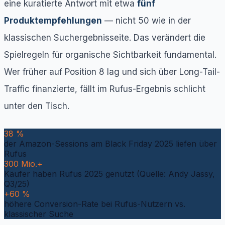
eine kuratierte Antwort mit etwa
fünf
Produktempfehlungen
— nicht 50 wie in der
klassischen Suchergebnisseite. Das verändert die
Spielregeln für organische Sichtbarkeit fundamental.
Wer früher auf Position 8 lag und sich über Long-Tail-
Traffic finanzierte, fällt im Rufus-Ergebnis schlicht
unter den Tisch.
38 %
der Amazon-Sessions am Black Friday 2025 liefen über
Rufus
300 Mio.+
Käufer haben Rufus 2025 genutzt (Quelle: Andy Jassy,
Q3/25)
+60 %
höhere Conversion-Rate bei Rufus-Nutzern vs.
klassischer Suche