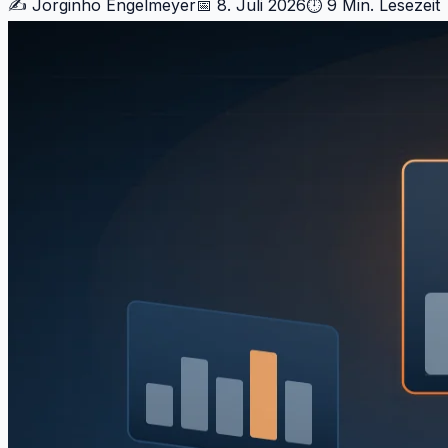
✍️
Jorginho Engelmeyer
📅
8. Juli 2026
⏱
9 Min.
Lesezeit