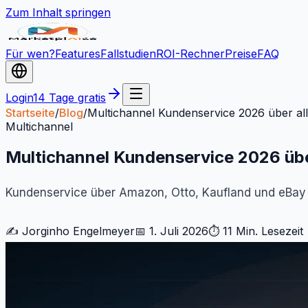
Zum Inhalt springen
Für wen?
Features
Fallstudien
ROI-Rechner
Preise
FAQ
Login
14 Tage gratis
Startseite
/
Blog
/
Multichannel Kundenservice 2026 über al
Multichannel
Multichannel Kundenservice 2026 übe
Kundenservice über Amazon, Otto, Kaufland und eBay 
✍️
Jorginho Engelmeyer
📅
1. Juli 2026
⏱
11 Min.
Lesezeit