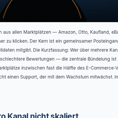
 aus allen Marktplätzen — Amazon, Otto, Kaufland, eB
cher zu klicken. Der Kern ist ein gemeinsamer Posteinga
daten mitgibt. Die Kurzfassung: Wer über mehrere Kanä
ert schlechtere Bewertungen — die zentrale Bündelung is
arktplätze inzwischen fast die Hälfte des E-Commerce-
raucht einen Support, der mit dem Wachstum mitwächst. I
 Kanal nicht skaliert