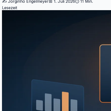
✍️
Jorginho Engelmeyer
📅
1. Juli 2026
⏱
11 Min.
Lesezeit