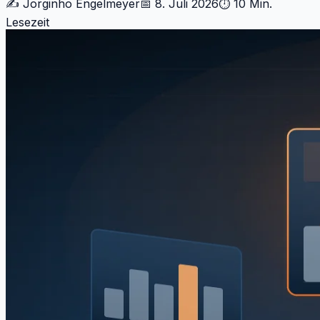
✍️
Jorginho Engelmeyer
📅
8. Juli 2026
⏱
10 Min.
Lesezeit