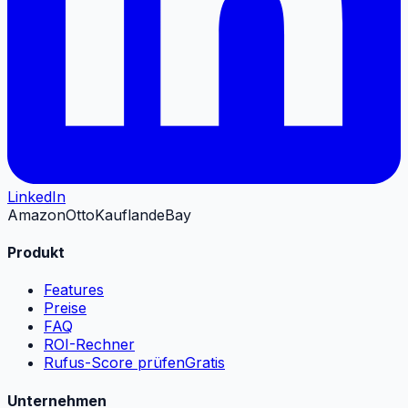
LinkedIn
Amazon
Otto
Kaufland
eBay
Produkt
Features
Preise
FAQ
ROI-Rechner
Rufus-Score prüfen
Gratis
Unternehmen