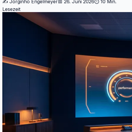
✍️
Jorginho Engelmeyer
📅
26. Juni 2026
⏱
10 Min.
Lesezeit