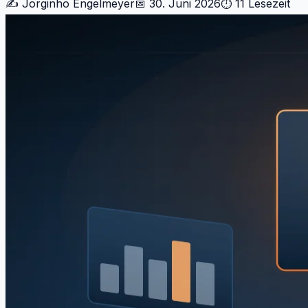
✍️
Jorginho Engelmeyer
📅
30. Juni 2026
⏱
11
Lesezeit