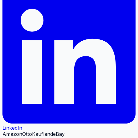
LinkedIn
Amazon
Otto
Kaufland
eBay