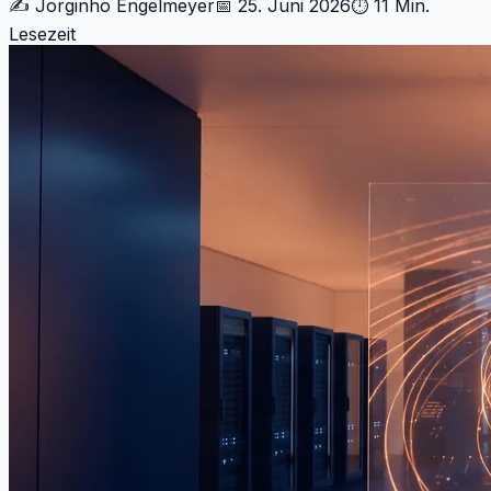
✍️
Jorginho Engelmeyer
📅
25. Juni 2026
⏱
11 Min.
Lesezeit