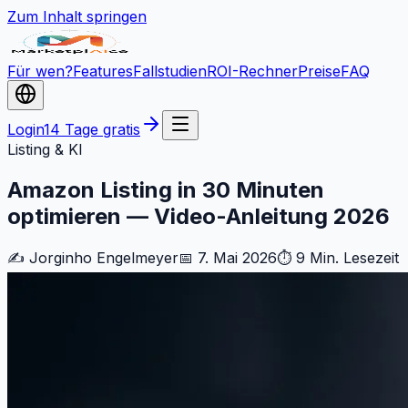
Zum Inhalt springen
Für wen?
Features
Fallstudien
ROI-Rechner
Preise
FAQ
Login
14 Tage gratis
Listing & KI
Amazon Listing in 30 Minuten
optimieren — Video-Anleitung 2026
✍️ Jorginho Engelmeyer
📅 7. Mai 2026
⏱ 9 Min. Lesezeit