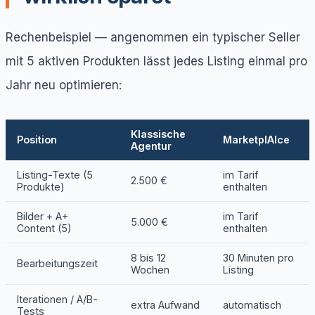
Rechenbeispiel — angenommen ein typischer Seller
mit 5 aktiven Produkten lässt jedes Listing einmal pro
Jahr neu optimieren:
Klassische
Position
MarketplAIce
Agentur
Listing-Texte (5
im Tarif
2.500 €
Produkte)
enthalten
Bilder + A+
im Tarif
5.000 €
Content (5)
enthalten
8 bis 12
30 Minuten pro
Bearbeitungszeit
Wochen
Listing
Iterationen / A/B-
extra Aufwand
automatisch
Tests