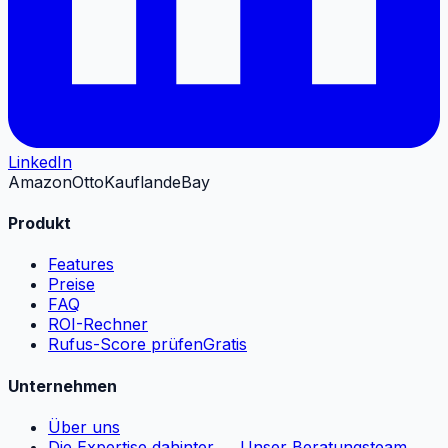
LinkedIn
Amazon
Otto
Kaufland
eBay
Produkt
Features
Preise
FAQ
ROI-Rechner
Rufus-Score prüfen
Gratis
Unternehmen
Über uns
Die Expertise dahinter → Unser Beratungsteam