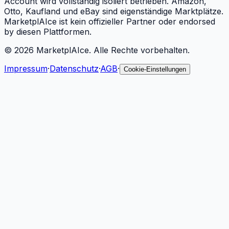
Account wird vollständig isoliert betrieben. Amazon,
Otto, Kaufland und eBay sind eigenständige Marktplätze.
MarketplAIce ist kein offizieller Partner oder endorsed
by diesen Plattformen.
©
2026
MarketplAIce.
Alle Rechte vorbehalten.
Impressum
·
Datenschutz
·
AGB
·
Cookie-Einstellungen