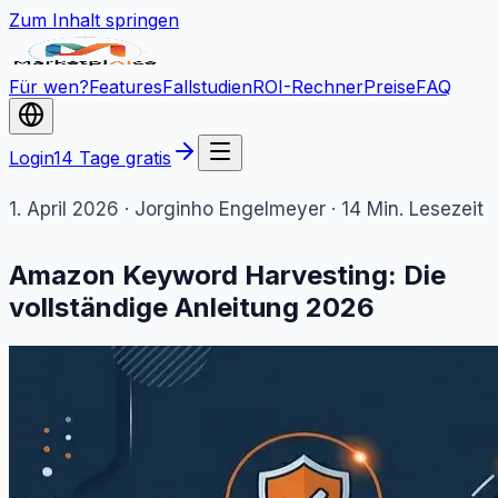
Zum Inhalt springen
Für wen?
Features
Fallstudien
ROI-Rechner
Preise
FAQ
Login
14 Tage gratis
1. April 2026 · Jorginho Engelmeyer · 14 Min. Lesezeit
Amazon Keyword Harvesting: Die
vollständige Anleitung 2026