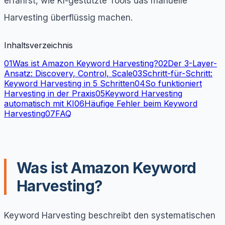
erfährst, wie KI-gestützte Tools das manuelle
Harvesting überflüssig machen.
Inhaltsverzeichnis
01
Was ist Amazon Keyword Harvesting?
02
Der 3-Layer-
Ansatz: Discovery, Control, Scale
03
Schritt-für-Schritt:
Keyword Harvesting in 5 Schritten
04
So funktioniert
Harvesting in der Praxis
05
Keyword Harvesting
automatisch mit KI
06
Häufige Fehler beim Keyword
Harvesting
07
FAQ
Was ist Amazon Keyword
Harvesting?
Keyword Harvesting beschreibt den systematischen