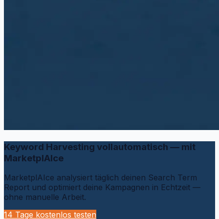
Keyword Harvesting vollautomatisch — mit
MarketplAIce
MarketplAIce analysiert täglich deinen Search Term
Report und optimiert deine Kampagnen in Echtzeit —
ohne manuelle Arbeit.
14 Tage kostenlos testen