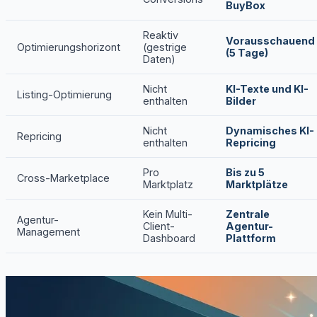
BuyBox
Reaktiv
Vorausschauend
Optimierungshorizont
(gestrige
(5 Tage)
Daten)
Nicht
KI-Texte und KI-
Listing-Optimierung
enthalten
Bilder
Nicht
Dynamisches KI-
Repricing
enthalten
Repricing
Pro
Bis zu 5
Cross-Marketplace
Marktplatz
Marktplätze
Kein Multi-
Zentrale
Agentur-
Client-
Agentur-
Management
Dashboard
Plattform