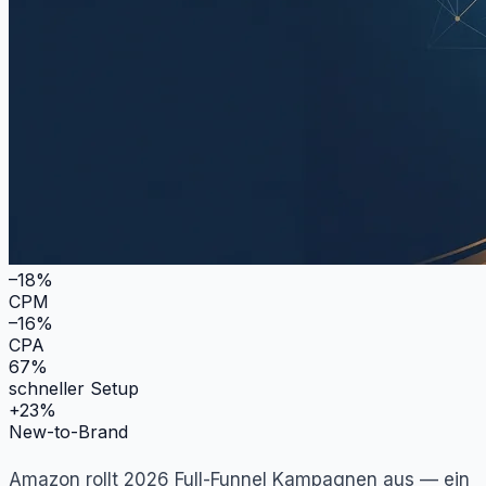
–18%
CPM
–16%
CPA
67%
schneller Setup
+23%
New-to-Brand
Amazon rollt 2026 Full-Funnel Kampagnen aus — ein