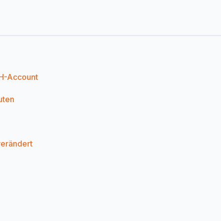
CH-Account
uten
erändert