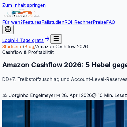
Zum Inhalt springen
Für wen?
Features
Fallstudien
ROI-Rechner
Preise
FAQ
Login
14 Tage gratis
Startseite
/
Blog
/
Amazon Cashflow 2026
Cashflow & Profitabilität
Amazon Cashflow 2026: 5 Hebel geg
DD+7, Treibstoffzuschlag und Account-Level-Reserves 
✍️ Jorginho Engelmeyer
📅 28. April 2026
⏱ 10 Min. Lesez