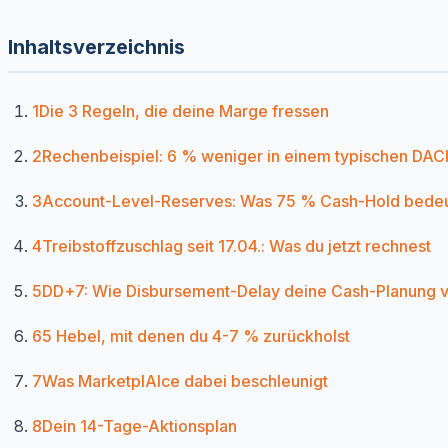
Inhaltsverzeichnis
1
Die 3 Regeln, die deine Marge fressen
2
Rechenbeispiel: 6 % weniger in einem typischen DA
3
Account-Level-Reserves: Was 75 % Cash-Hold bede
4
Treibstoffzuschlag seit 17.04.: Was du jetzt rechnest
5
DD+7: Wie Disbursement-Delay deine Cash-Planung v
6
5 Hebel, mit denen du 4-7 % zurückholst
7
Was MarketplAIce dabei beschleunigt
8
Dein 14-Tage-Aktionsplan