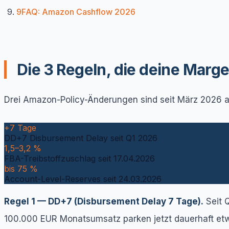
9
FAQ: Amazon Cashflow 2026
Die 3 Regeln, die deine Marg
Drei Amazon-Policy-Änderungen sind seit März 2026 ak
+7 Tage
DD+7 Disbursement Delay seit Q1 2026
1,5–3,2 %
FBA-Treibstoffzuschlag seit 17.04.2026
bis 75 %
Account-Level-Reserves seit 24.03.2026
Regel 1 — DD+7 (Disbursement Delay 7 Tage).
Seit Q
100.000 EUR Monatsumsatz parken jetzt dauerhaft etw