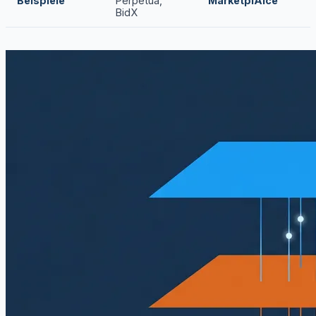
Beispiele
Perpetua,
MarketplAIce
BidX